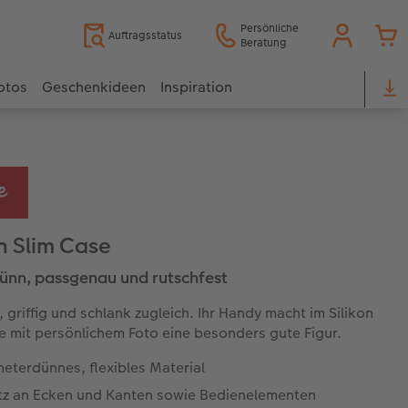
Persönliche
Auftragsstatus
Beratung
otos
Geschenkideen
Inspiration
on Slim Case
nn, passgenau und rutschfest
 griffig und schlank zugleich. Ihr Handy macht im Silikon
e mit persönlichem Foto eine besonders gute Figur.
meterdünnes, flexibles Material
tz an Ecken und Kanten sowie Bedienelementen