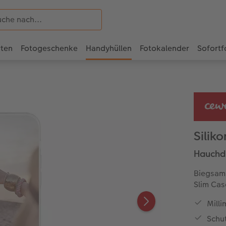
rten
Fotogeschenke
Handyhüllen
Fotokalender
Sofortf
Silik
Hauchdü
Biegsam,
Slim Cas
Milli
Schu