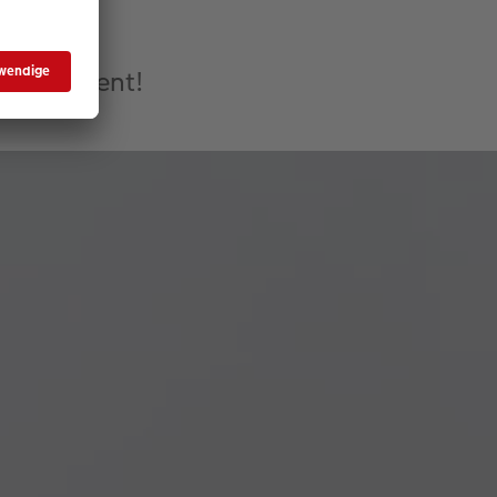
lick
Transparent!