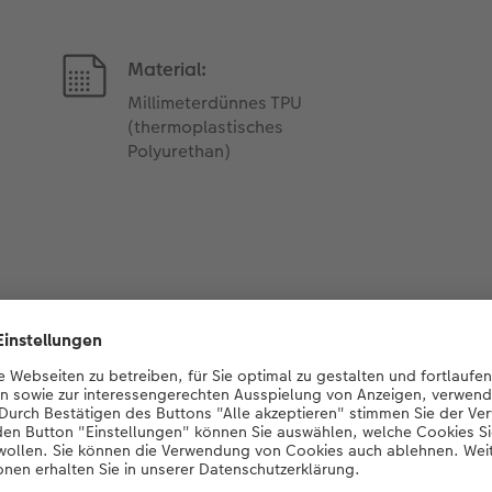
Material:
Millimeterdünnes TPU
(thermoplastisches
Polyurethan)