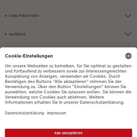
Coop Fotoservice
Sortiment
Inspiration
Bei Fragen zu Produkten oder der Bestellung können Sie uns gerne von
Montag bis Samstag von 8:00 – 20:00 Uhr und Sonntag von 10:00 –
20:00 Uhr (gesetzliche Feiertage ausgenommen) unter der
Telefonnummer
044 499 10 36
kontaktieren.
DE
|
FR
|
IT
*Die Preise gelten inkl. MWST zzgl. Versandkosten gem.
Preisliste
Das abgebildete
Produkt hat ggfs. einen höheren Preis.
|
AGB
|
Datenschutz
|
Impressum