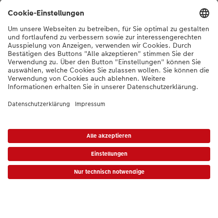
Sortiment
Inspiration
Bei Fragen zu Produkten oder der Bestellung können Sie uns gerne von
Montag bis Samstag von 8:00 – 20:00 Uhr und Sonntag von 10:00 –
20:00 Uhr (gesetzliche Feiertage ausgenommen) unter der
Telefonnummer
044 499 10 36
kontaktieren.
DE
|
FR
|
IT
*Die Preise gelten inkl. MWST zzgl. Versandkosten gem.
Preisliste
Das abgebildete
Produkt hat ggfs. einen höheren Preis.
|
AGB
|
Datenschutz
|
Impressum