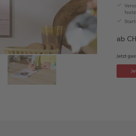
Vers
festz
Start
ab C
Jetzt ges