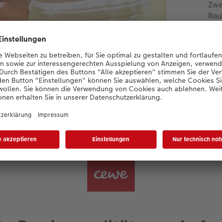
Zwe
Rau
gle
org
Mit
ein
Leb