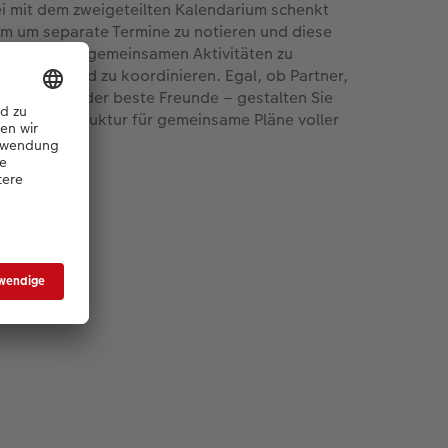
i mit dem zweigeteilten Kalendarium schenkt
m um separate Termine zu notieren und diese
ichzeitig mit gemeinsamen Aktivitäten zu
anisieren und zu koordinieren. Egal, ob Partner,
bewohner oder beste Freunde – gestalten Sie
e stilvolle Struktur für gemeinsame Pläne voller
ensfreude.