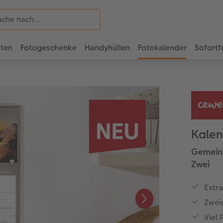
rten
Fotogeschenke
Handyhüllen
Fotokalender
Sofortf
Kalen
Gemeins
Zwei
Extr
Zwei
Viel 