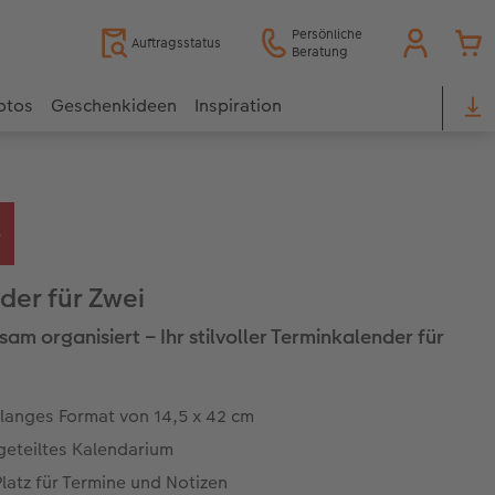
Persönliche
Auftragsstatus
Beratung
otos
Geschenkideen
Inspiration
der für Zwei
am organisiert – Ihr stilvoller Terminkalender für
alanges Format von 14,5 x 42 cm
geteiltes Kalendarium
Platz für Termine und Notizen