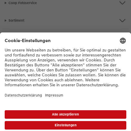
Coop Fotoservice
Sortiment
Inspiration
Bei Fragen zu Produkten oder der Bestellung können Sie uns gerne von
Montag bis Samstag von 8:00 – 20:00 Uhr und Sonntag von 10:00 –
20:00 Uhr (gesetzliche Feiertage ausgenommen) unter der
Telefonnummer
044 499 10 36
kontaktieren.
DE
|
FR
|
IT
*Die Preise gelten inkl. MWST zzgl. Versandkosten gem.
Preisliste
Das abgebildete
Produkt hat ggfs. einen höheren Preis.
|
AGB
|
Datenschutz
|
Impressum