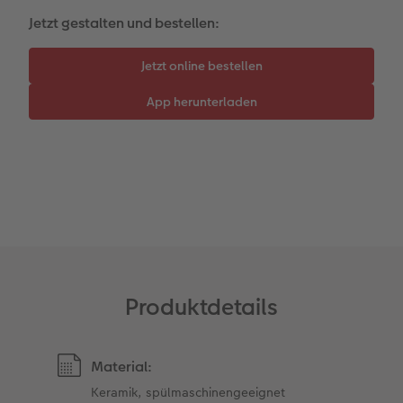
Kundengeschichten
Mehrteiler
Foto-Leckerlidose
Jetzt gestalten und bestellen:
Coffeetable Book «Art Collection»
Wandgestaltung
Neuheiten
Zubehör
Zubehör
Produktdetails
Material:
Keramik, spülmaschinengeeignet