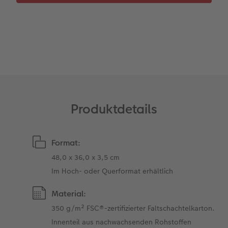
Zubehör
Zubehör
Produktdetails
Format:
48,0 x 36,0 x 3,5 cm
Im Hoch- oder Querformat erhältlich
Material:
350 g/m² FSC®-zertifizierter Faltschachtelkarton.
Innenteil aus nachwachsenden Rohstoffen