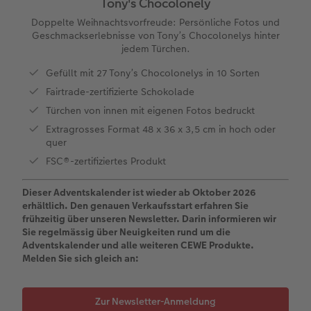
Tony's Chocolonely
Personalisierter Schuber
Nature Prints
Photo Streetmap Poster
Weitere Anlässe
Spiele
Silikonhüllen
Wandkalender mit Design
Sofortgrusskarten
Zum Geburtstag
Hochzeit
Doppelte Weihnachtsvorfreude: Persönliche Fotos und
Geschmackserlebnisse von Tony’s Chocolonelys hinter
en
Erinnerungstasche
Premium Poster
Fotocollage
Klappkarten
Schule & Büro
Kunststoffhüllen
Wandkalender A4
Sofortfotosets
Muttertagsgeschenke
Jahrbuch
jedem Türchen.
CEWE FOTOBUCH Kids
Fotosets
hexxas
Fotokarten
Haustiere
Lederhüllen
Wandkalender A4 Panorama
Sofortcollagen
Geschenke zum Abschied
Fotowettbewerbe
Gefüllt mit 27 Tony’s Chocolonelys in 10 Sorten
Fairtrade-zertifizierte Schokolade
Einband mit Leder und Leinen
Fotosticker
Acrylglas
Postkarten
Faber-Castell
Holzhülle
Wandkalender A3
Mehrteilige Sofortfotos
Fotogeschenke zum Osterfest
Kundengeschichten
Türchen von innen mit eigenen Fotos bedruckt
 & App
Extragrosses Format 48 x 36 x 3,5 cm in hoch oder
Erste Schritte
Sofortfotos
Alu Dibond
Einzelkarten im Direktversand
Art Prints
Handykette
Tischkalender Quadratisch
Biometrische Passfotos
für Brautpaare
quer
FSC®-zertifiziertes Produkt
Bestellwege
Passfotos
Foto auf Holz
Foto-Geschenkbox
Mit Design
Zubehör
Filiale finden
für den JGA
Dieser Adventskalender ist wieder ab Oktober 2026
Webinare
Zubehör
Gallery Print
Geschenkidee
erhältlich. Den genauen Verkaufsstart erfahren Sie
frühzeitig über unseren Newsletter. Darin informieren wir
Sie regelmässig über Neuigkeiten rund um die
Kundenbeispiele
Hartschaum
CEWE Geschenkgutschein
Adventskalender und alle weiteren CEWE Produkte.
Melden Sie sich gleich an:
Kundengeschichten
Mehrteiler
Foto-Leckerlidose
Zur Newsletter-Anmeldung
Coffeetable Book «Art Collection»
Wandgestaltung
Neuheiten