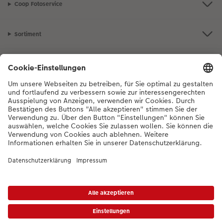
Coop Fotoservice
Sortiment
Inspiration
Bei Fragen zu Produkten oder der Bestellung können Sie uns gerne von
Montag bis Samstag von 8:00 – 20:00 Uhr und Sonntag von 10:00 –
20:00 Uhr (gesetzliche Feiertage ausgenommen) unter der
Telefonnummer
044 499 10 36
kontaktieren.
DE
|
FR
|
IT
*Die Preise gelten inkl. MWST zzgl. Versandkosten gem.
Preisliste
Das abgebildete
Produkt hat ggfs. einen höheren Preis.
|
AGB
|
Datenschutz
|
Impressum