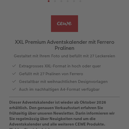
Panoramaseite
Little Prints
Posterleiste
Einladungskarten
Dekoration
Frame Case
Taschenkalender
Sofortfotostreifen
Für Tierfreunde
Fototipps
Personalisierter Schuber
Nature Prints
Photo Streetmap Poster
Weitere Anlässe
Spiele
Silikonhüllen
Wandkalender mit Design
Sofortgrusskarten
Zum Geburtstag
Hochzeit
en
Erinnerungstasche
Premium Poster
Fotocollage
Klappkarten
Schule & Büro
Kunststoffhüllen
Wandkalender A4
Sofortfotosets
Muttertagsgeschenke
Jahrbuch
XXL Premium Adventskalender mit Ferrero
Pralinen
CEWE FOTOBUCH Kids
Fotosets
hexxas
Fotokarten
Haustiere
Lederhüllen
Wandkalender A4 Panorama
Sofortcollagen
Geschenke zum Abschied
Fotowettbewerbe
Gestaltet mit Ihrem Foto und befüllt mit 27 Leckereien
Einband mit Leder und Leinen
Fotosticker
Acrylglas
Postkarten
Faber-Castell
Holzhülle
Wandkalender A3
Mehrteilige Sofortfotos
Fotogeschenke zum Osterfest
Kundengeschichten
Extragrosses XXL-Format in hoch oder quer
 & App
Gefüllt mit 27 Pralinen von Ferrero
Erste Schritte
Sofortfotos
Alu Dibond
Einzelkarten im Direktversand
Art Prints
Handykette
Tischkalender Quadratisch
Biometrische Passfotos
für Brautpaare
Gestaltbar mit weihnachtlichen Designvorlagen
Auch im nachhaltigen A4-Format verfügbar
Bestellwege
Passfotos
Foto auf Holz
Foto-Geschenkbox
Mit Design
Zubehör
Filiale finden
für den JGA
Dieser Adventskalender ist wieder ab Oktober 2026
Webinare
Zubehör
Gallery Print
Geschenkidee
erhältlich. Den genauen Verkaufsstart erfahren Sie
frühzeitig über unseren Newsletter. Darin informieren wir
Sie regelmässig über Neuigkeiten rund um die
Kundenbeispiele
Hartschaum
CEWE Geschenkgutschein
Adventskalender und alle weiteren CEWE Produkte.