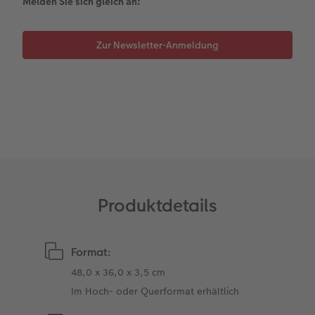
Melden Sie sich gleich an:
Kundengeschichten
Mehrteiler
Foto-Leckerlidose
Coffeetable Book «Art Collection»
Wandgestaltung
Neuheiten
Zur Newsletter-Anmeldung
Zubehör
Zubehör
Produktdetails
Format:
48,0 x 36,0 x 3,5 cm
Im Hoch- oder Querformat erhältlich