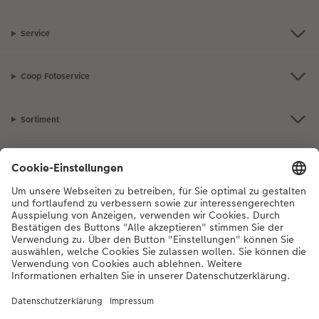
Service
Coop Fotoservice
Sortiment
Inspiration
Bei Fragen zu Produkten oder der Bestellung können Sie uns gerne von
Montag bis Samstag von 8:00 – 20:00 Uhr und Sonntag von 10:00 –
20:00 Uhr (gesetzliche Feiertage ausgenommen) unter der
Telefonnummer
044 499 10 36
kontaktieren.
DE
|
FR
|
IT