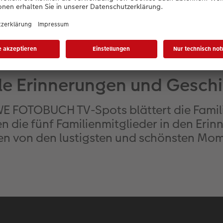
le Erinnerungen und Gesch
E FOTOBUCH TV-Spots blättert die Famil
en die fünf Familienmitglieder in den Eri
n von den lustigsten und schönsten Mom