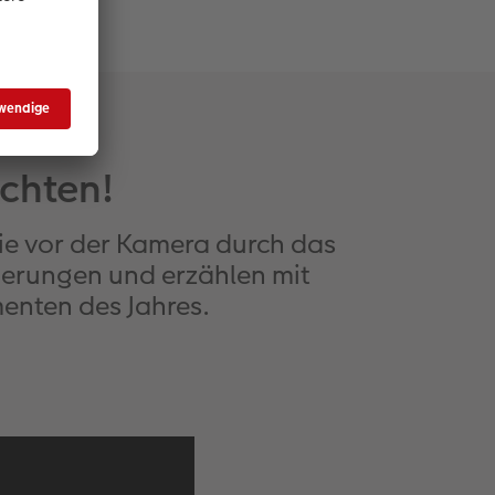
ichten!
ie vor der Kamera durch das
nnerungen und erzählen mit
enten des Jahres.