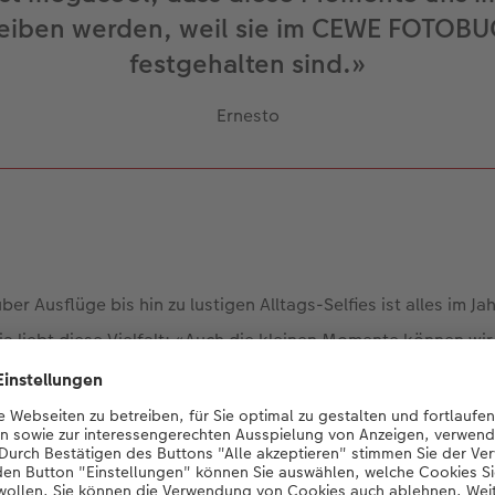
eiben werden, weil sie im CEWE FOTOB
festgehalten sind.»
Ernesto
r Ausflüge bis hin zu lustigen Alltags-Selfies ist alles im Ja
ria liebt diese Vielfalt: «Auch die kleinen Momente können wi
der anschauen und das Glück noch einmal spüren». Auch ih
s Jahrbücher zu schätzen: «Ich bin dir mega dankbar, dass d
ngen immer wieder erleben, immer wieder sehen können».