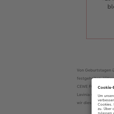
bl
Von Geburtstagen übe
festgehalten. Vitto
CEWE FOTOBUCH wie
Lavinia weiss Nancy
wir diese Erinneru