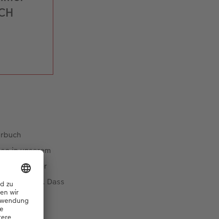
UCH
hrbuch
r so in unserem
re Schwester
u das machst. Dass