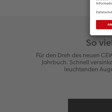
So vie
Für den Dreh des neuen CEW
Jahrbuch. Schnell versink
leuchtenden Auge