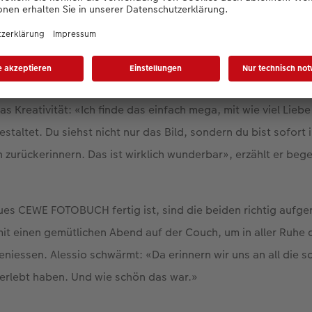
as Kreativität: «Ich finde das einfach mega, mit wie viel Liebe
ltet. Du siehst nicht nur das Bild, sondern du bist sofort 
 zurückerinnern. Das ist wirklich wunderbar», erzählt er bege
es CEWE FOTOBUCH fertig ist, sind die beiden richtig aufge
it einen gemütlichen Abend auf der Couch, um in aller Ruhe 
niessen. Alessio schwärmt: «Da erinnern wir uns an all die
 erlebt haben. Und wie schön das war.»