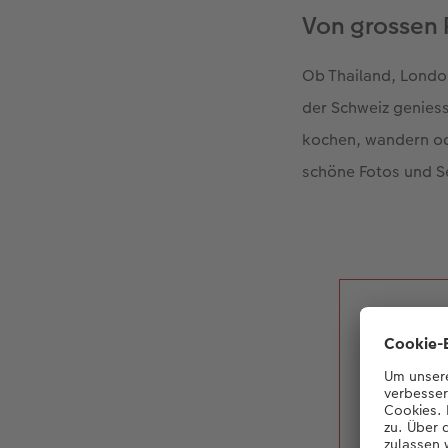
Von grossen 
Ob Thailand, London
der Schweiz genies
kochen, wandern od
schöne Fotos und Sel
«Ich
CEWE 
festh