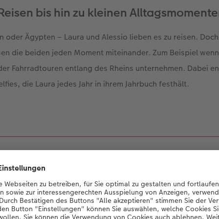
Reisen bis hin zu kleinen Alltagsmoment
 oder Ägypten – Laura und Alessio lieben es zu reisen. Doch
sen die beiden jeden Moment miteinander. Zum Beispiel wen
er Fahrradtouren entlang des Rheins unternehmen. Dabei en
fies, die Laura jedes Jahr in ihrem Jahrbuch festhält.
 liebe es, Jahrbücher zu gestalten, weil i
FOTOBUCH die ganzen Erinnerungen des 
alten und für die Ewigkeit konservieren 
Laura Zwerenz