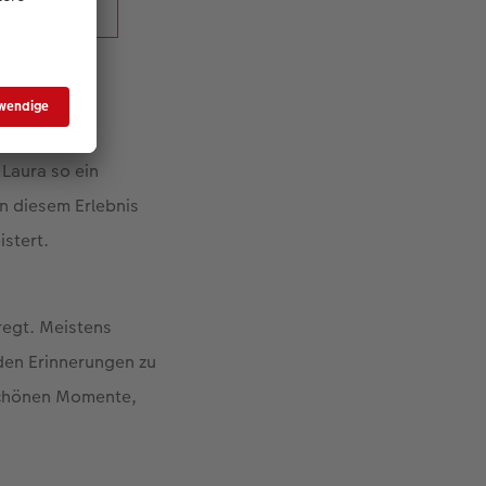
 Laura so ein
in diesem Erlebnis
istert.
regt. Meistens
den Erinnerungen zu
 schönen Momente,