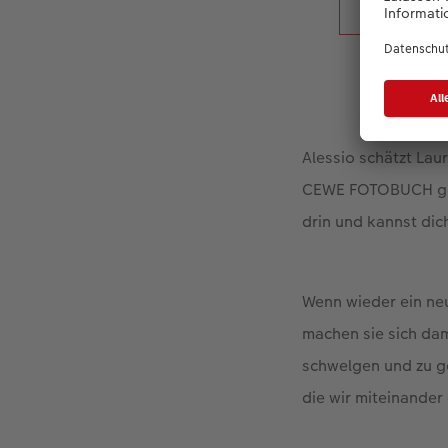
Alessio schätzt Laur
CEWE FOTOBUCH gesta
drin und kannst dich
Wenn wieder ein neu
machen sie sich dam
schwelgen und zu ge
die wir miteinander