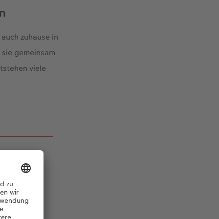
en
 auch zuhause in
n sie gemeinsam
tstehen viele
ch im
Jahres
kann.»