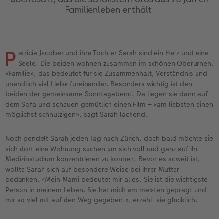
Personalisierter Schuber
Nature Prints
Photo Streetmap Poster
Weitere Anlässe
Spiele
Silikonhüllen
Wandkalender mit Design
Sofortgrusskarten
Zum Geburtstag
Hochzeit
Familienleben enthält.
en
Erinnerungstasche
Premium Poster
Fotocollage
Klappkarten
Schule & Büro
Kunststoffhüllen
Wandkalender A4
Sofortfotosets
Muttertagsgeschenke
Jahrbuch
P
CEWE FOTOBUCH Kids
Fotosets
hexxas
Fotokarten
Haustiere
Lederhüllen
Wandkalender A4 Panorama
Sofortcollagen
Geschenke zum Abschied
Fotowettbewerbe
atricia Jacober und ihre Tochter Sarah sind ein Herz und eine
Seele. Die beiden wohnen zusammen im schönen Oberurnen.
«Familie», das bedeutet für sie Zusammenhalt, Verständnis und
Einband mit Leder und Leinen
Fotosticker
Acrylglas
Postkarten
Faber-Castell
Holzhülle
Wandkalender A3
Mehrteilige Sofortfotos
Fotogeschenke zum Osterfest
Kundengeschichten
 & App
unendlich viel Liebe füreinander. Besonders wichtig ist den
beiden der gemeinsame Sonntagabend. Da liegen sie dann auf
Erste Schritte
Sofortfotos
Alu Dibond
Einzelkarten im Direktversand
Art Prints
Handykette
Tischkalender Quadratisch
Biometrische Passfotos
für Brautpaare
dem Sofa und schauen gemütlich einen Film – «am liebsten einen
möglichst schnulzigen», sagt Sarah lachend.
Bestellwege
Passfotos
Foto auf Holz
Foto-Geschenkbox
Mit Design
Zubehör
Filiale finden
für den JGA
Noch pendelt Sarah jeden Tag nach Zürich, doch bald möchte sie
Webinare
Zubehör
Gallery Print
Geschenkidee
sich dort eine Wohnung suchen um sich voll und ganz auf ihr
Medizinstudium konzentrieren zu können. Bevor es soweit ist,
Kundenbeispiele
Hartschaum
CEWE Geschenkgutschein
wollte Sarah sich auf besondere Weise bei ihrer Mutter
bedanken. «Mein Mami bedeutet mir alles. Sie ist die wichtigste
Person in meinem Leben. Sie hat mich am meisten geprägt und
Mehrteiler
Foto-Leckerlidose
Kundengeschichten
mir so viel mit auf den Weg gegeben.», erzählt sie glücklich.
Coffeetable Book «Art Collection»
Wandgestaltung
Neuheiten