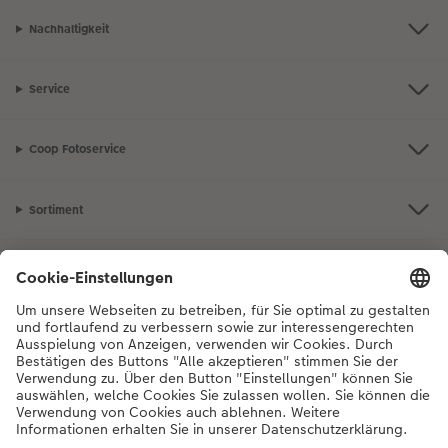
Nachhaltigkeit
Service
Coop Fotoservice
Sortiment
Inspiration
Bei Fragen zu Produkten oder der Bestellung können Sie uns gerne von
Montag bis Samstag von 8:00 – 20:00 Uhr und Sonntag von 10:00 –
20:00 Uhr (gesetzliche Feiertage ausgenommen) unter der
Telefonnummer
044 499 10 36
kontaktieren.
DE
|
FR
|
IT