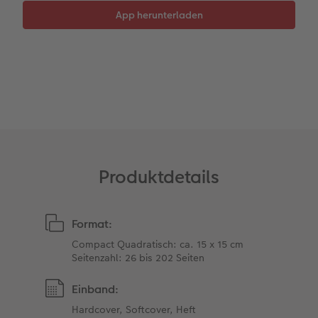
Kundengeschichten
Mehrteiler
Foto-Leckerlidose
Coffeetable Book «Art Collection»
Wandgestaltung
Neuheiten
Zubehör
Zubehör
Produktdetails
Format:
Compact Quadratisch: ca. 15 x 15 cm
Seitenzahl: 26 bis 202 Seiten
Einband:
Hardcover, Softcover, Heft