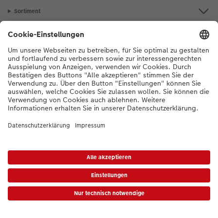
Sortiment
Inspiration
Bei Fragen zu Produkten oder der Bestellung können Sie uns gerne von
Montag bis Samstag von 8:00 – 20:00 Uhr und Sonntag von 10:00 –
20:00 Uhr (gesetzliche Feiertage ausgenommen) unter der
Telefonnummer
044 499 10 36
kontaktieren.
DE
|
FR
|
IT
*Die Preise gelten inkl. MWST zzgl. Versandkosten gem.
Preisliste
Das abgebildete
Produkt hat ggfs. einen höheren Preis.
|
AGB
|
Datenschutz
|
Impressum