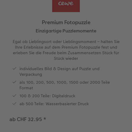
Personalisierter Schuber
Nature Prints
Photo Streetmap Poster
Weitere Anlässe
Silikonhüllen
Wandkalender mit Design
Sofortgrusskarten
Zum Geburtstag
Hochzeit
Spiele
en
Erinnerungstasche
Premium Poster
Fotocollage
Klappkarten
Schule & Büro
Kunststoffhüllen
Wandkalender A4
Sofortfotosets
Muttertagsgeschenke
Jahrbuch
Premium Fotopuzzle
CEWE FOTOBUCH Kids
Fotosets
hexxas
Fotokarten
Haustiere
Lederhüllen
Wandkalender A4 Panorama
Sofortcollagen
Geschenke zum Abschied
Fotowettbewerbe
Einzigartige Puzzlemomente
Egal ob Lieblingsort oder Lieblingsmoment – halten Sie
Einband mit Leder und Leinen
Fotosticker
Acrylglas
Postkarten
Faber-Castell
Holzhülle
Wandkalender A3
Mehrteilige Sofortfotos
Fotogeschenke zum Osterfest
Kundengeschichten
Ihre Erlebnisse auf dem Premium Fotopuzzle fest und
 & App
erleben Sie die Freude beim Zusammensetzen Stück für
Stück wieder
Erste Schritte
Sofortfotos
Alu Dibond
Einzelkarten im Direktversand
Art Prints
Handykette
Tischkalender Quadratisch
Biometrische Passfotos
für Brautpaare
individuelles Bild & Design auf Puzzle und
Bestellwege
Passfotos
Foto auf Holz
Foto-Geschenkbox
Mit Design
Zubehör
Filiale finden
für den JGA
Verpackung
als 100, 200, 500, 1000, 1500 oder 2000 Teile
Webinare
Zubehör
Gallery Print
Geschenkidee
Format
100 & 200 Teile: Digitaldruck
Kundenbeispiele
Hartschaum
CEWE Geschenkgutschein
ab 500 Teile: Wasserbasierter Druck
Kundengeschichten
Mehrteiler
Foto-Leckerlidose
ab CHF 32.95
*
Coffeetable Book «Art Collection»
Wandgestaltung
Neuheiten