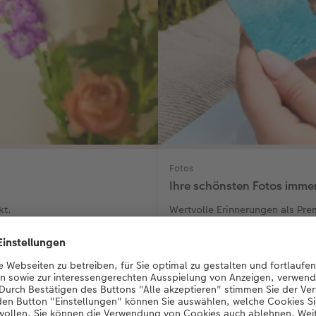
Fotos
Ihre schönsten Fotos imme
kt.
Wertvolle Erinnerungen als Pre
CHF 7.40
*
ab