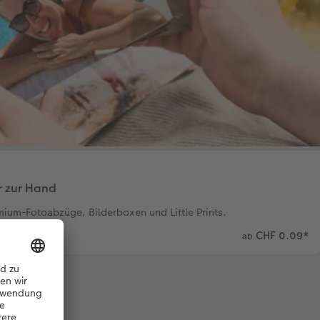
r zur Hand
mium-Fotoabzüge, Bilderboxen und Little Prints.
CHF 0.09
*
ab