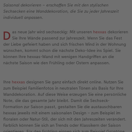
Personalisierter Schuber
Nature Prints
Photo Streetmap Poster
Weitere Anlässe
Spiele
Silikonhüllen
Wandkalender mit Design
Sofortgrusskarten
Zum Geburtstag
Hochzeit
Saisonal dekorieren – erschaffen Sie mit den stylischen
Sechsecken eine Wanddekoration, die Sie zu jeder Jahreszeit
en
Erinnerungstasche
Premium Poster
Fotocollage
Klappkarten
Schule & Büro
Kunststoffhüllen
Wandkalender A4
Sofortfotosets
Muttertagsgeschenke
Jahrbuch
individuell anpassen.
CEWE FOTOBUCH Kids
Fotosets
hexxas
Fotokarten
Haustiere
Lederhüllen
Wandkalender A4 Panorama
Sofortcollagen
Geschenke zum Abschied
Fotowettbewerbe
D
as neue Jahr wird sechseckig: Mit unseren
hexxas
dekorieren
Sie Ihre Wände passend zur Jahreszeit. Wenn Sie das Fest
der Liebe gefeiert haben und sich frischen Wind in der Wohnung
Einband mit Leder und Leinen
Fotosticker
Acrylglas
Postkarten
Faber-Castell
Holzhülle
Wandkalender A3
Mehrteilige Sofortfotos
Fotogeschenke zum Osterfest
Kundengeschichten
 & App
wünschen, kommt schon die nächste Deko-Idee ins Spiel. Sie
können Ihre hexxas-Wand mit wenigen Handgriffen an die
Erste Schritte
Sofortfotos
Alu Dibond
Einzelkarten im Direktversand
Art Prints
Handykette
Tischkalender Quadratisch
Biometrische Passfotos
für Brautpaare
nächste Saison wie den Frühling oder Ostern anpassen.
Bestellwege
Passfotos
Foto auf Holz
Foto-Geschenkbox
Mit Design
Zubehör
Filiale finden
für den JGA
Ihre
hexxas
designen Sie ganz einfach direkt online. Nutzen Sie
Webinare
Zubehör
Gallery Print
Geschenkidee
zum Beispiel Familienfotos in neutralen Tönen als Basis für Ihre
Wanddekoration. Auf diese Weise erzeugen Sie eine persönliche
Note, die das gesamte Jahr bleibt. Damit die Sechseck-
Kundenbeispiele
Hartschaum
CEWE Geschenkgutschein
Formation zur Saison passt, gestalten Sie die austauschbaren
hexxas jeweils mit einem saisonalen Design – zum Beispiel im
Kundengeschichten
Mehrteiler
Foto-Leckerlidose
floralen oder Natur-Stil, der sich mit den Jahreszeiten verändert.
Farblich können Sie sich an Trends oder Klassikern der Saison
Coffeetable Book «Art Collection»
Wandgestaltung
Neuheiten
orientieren. Für den Frühling eignen sich zum Beispiel Grüntöne,