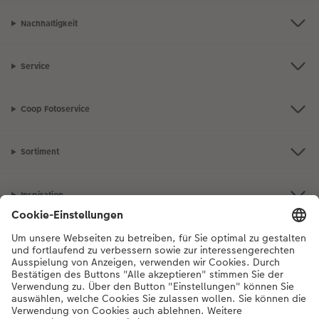
Nachhaltigkeit
Service
Coop Fotoservice
Sortiment
Inspiration
Bei Fragen zu Produkten oder der Bestellung können Sie uns gerne von
Montag bis Samstag von 8:00 – 20:00 Uhr und Sonntag von 10:00 –
20:00 Uhr (gesetzliche Feiertage ausgenommen) unter der
Telefonnummer
044 499 10 36
kontaktieren.
DE
|
FR
|
IT