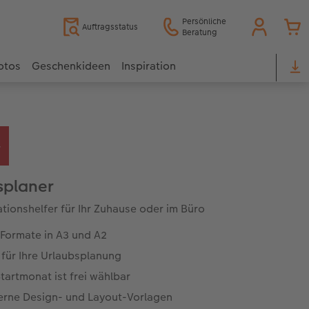
Persönliche
Auftragsstatus
Beratung
otos
Geschenkideen
Inspiration
splaner
tionshelfer für Ihr Zuhause oder im Büro
 Formate in A3 und A2
 für Ihre Urlaubsplanung
tartmonat ist frei wählbar
rne Design- und Layout-Vorlagen