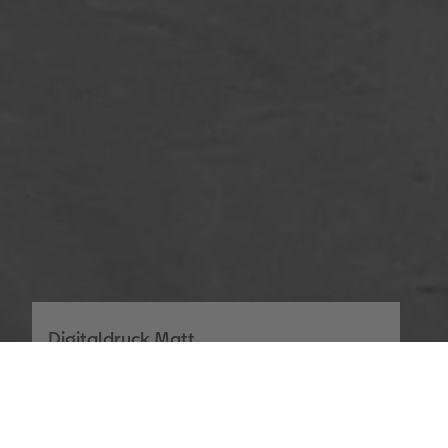
Digitaldruck Matt
Satte Farben, seidenmatter Look
Die hochwertige Papierqualität Digitaldruck
Matt mit einer Stärke von 250 g/m² und
seidenmatter Oberfläche lässt sich gut mit