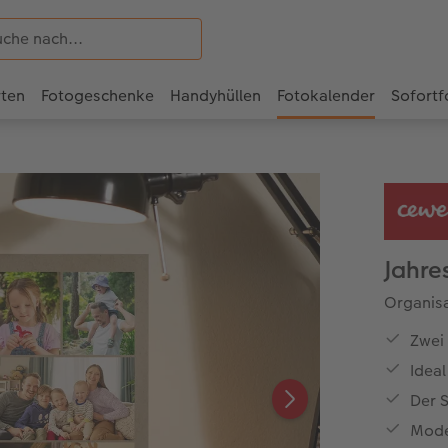
rten
Fotogeschenke
Handyhüllen
Fotokalender
Sofortf
Jahre
Organisa
Zwei
Ideal
Der S
Mode