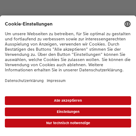
*Die Preise gelten inkl. MWST zzgl. Versandkosten gem.
Preisliste
|
AGB
|
Datenschutz
|
Impressum