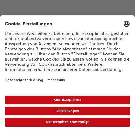
*Die Preise gelten inkl. MWST zzgl. Versandkosten gem.
Preisliste
|
AGB
|
Datenschutz
|
Impressum