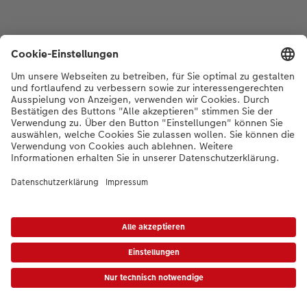
*Die Preise gelten inkl. MWST zzgl. Versandkosten gem.
Preisliste
|
AGB
|
Datenschutz
|
Impressum