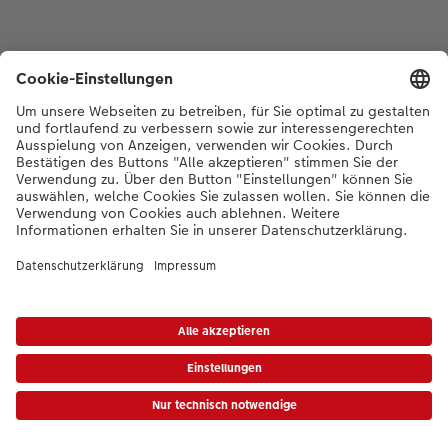
*Die Preise gelten inkl. MWST zzgl. Versandkosten gem.
Preisliste
|
AGB
|
Datenschutz
|
Impressum