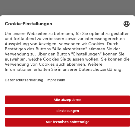
*Die Preise gelten inkl. MWST zzgl. Versandkosten gem.
Preisliste
|
AGB
|
Datenschutz
|
Impressum