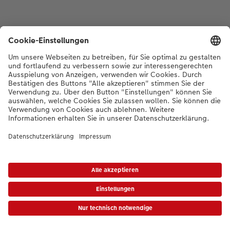
*Die Preise gelten inkl. MWST zzgl. Versandkosten gem.
Preisliste
|
AGB
|
Datenschutz
|
Impressum