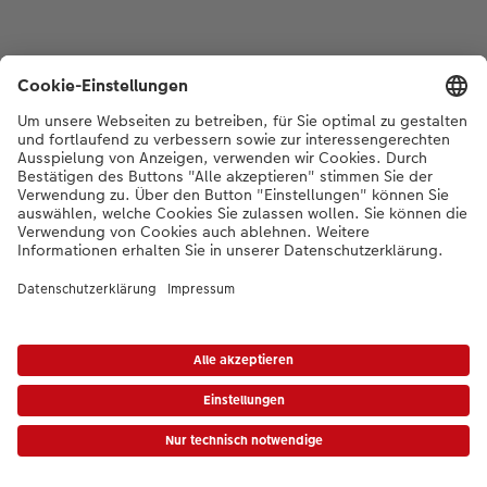
*Die Preise gelten inkl. MWST zzgl. Versandkosten gem.
Preisliste
|
AGB
|
Datenschutz
|
Impressum