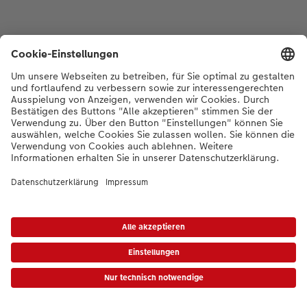
*Die Preise gelten inkl. MWST zzgl. Versandkosten gem.
Preisliste
|
AGB
|
Datenschutz
|
Impressum