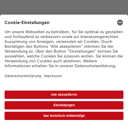
*Die Preise gelten inkl. MWST zzgl. Versandkosten gem.
Preisliste
|
AGB
|
Datenschutz
|
Impressum