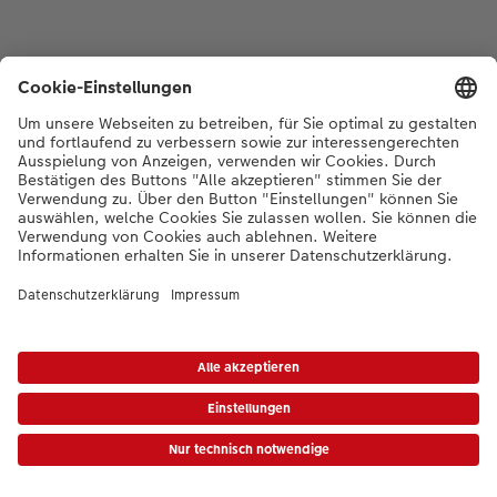
*Die Preise gelten inkl. MWST zzgl. Versandkosten gem.
Preisliste
|
AGB
|
Datenschutz
|
Impressum